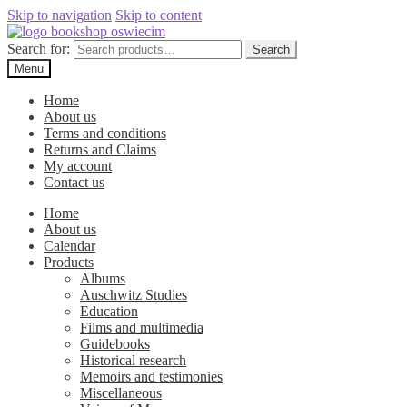
Skip to navigation
Skip to content
Search for:
Search
Menu
Home
About us
Terms and conditions
Returns and Claims
My account
Contact us
Home
About us
Calendar
Products
Albums
Auschwitz Studies
Education
Films and multimedia
Guidebooks
Historical research
Memoirs and testimonies
Miscellaneous