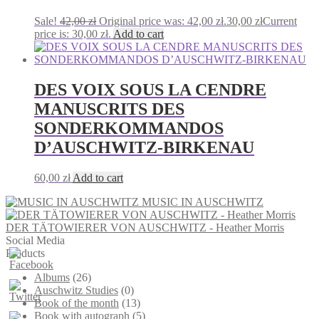
Sale!
42,00
zł
Original price was: 42,00 zł.
30,00
zł
Current
price is: 30,00 zł.
Add to cart
DES VOIX SOUS LA CENDRE
MANUSCRITS DES
SONDERKOMMANDOS
D’AUSCHWITZ-BIRKENAU
60,00
zł
Add to cart
MUSIC IN AUSCHWITZ
DER TÄTOWIERER VON AUSCHWITZ - Heather Morris
Social Media
Products
Albums
(26)
Auschwitz Studies
(0)
Book of the month
(13)
Book with autograph
(5)