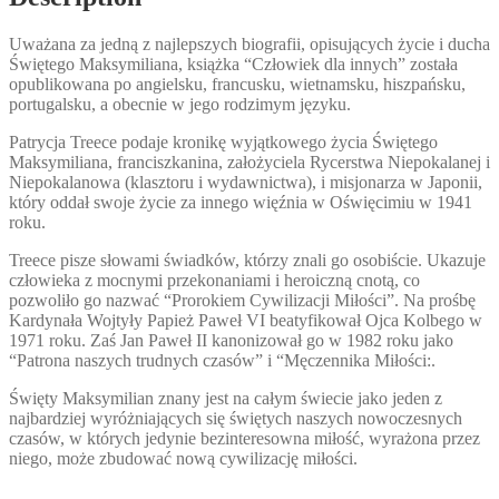
Uważana za jedną z najlepszych biografii, opisujących życie i ducha
Świętego Maksymiliana, książka “Człowiek dla innych” została
opublikowana po angielsku, francusku, wietnamsku, hiszpańsku,
portugalsku, a obecnie w jego rodzimym języku.
Patrycja Treece podaje kronikę wyjątkowego życia Świętego
Maksymiliana, franciszkanina, założyciela Rycerstwa Niepokalanej i
Niepokalanowa (klasztoru i wydawnictwa), i misjonarza w Japonii,
który oddał swoje życie za innego więźnia w Oświęcimiu w 1941
roku.
Treece pisze słowami świadków, którzy znali go osobiście. Ukazuje
człowieka z mocnymi przekonaniami i heroiczną cnotą, co
pozwoliło go nazwać “Prorokiem Cywilizacji Miłości”. Na prośbę
Kardynała Wojtyły Papież Paweł VI beatyfikował Ojca Kolbego w
1971 roku. Zaś Jan Paweł II kanonizował go w 1982 roku jako
“Patrona naszych trudnych czasów” i “Męczennika Miłości:.
Święty Maksymilian znany jest na całym świecie jako jeden z
najbardziej wyróżniających się świętych naszych nowoczesnych
czasów, w których jedynie bezinteresowna miłość, wyrażona przez
niego, może zbudować nową cywilizację miłości.