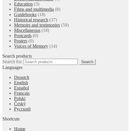
Education
(3)
Films and multimedia
(8)
Guidebooks
(18)
Historical research
(37)
Memoirs and testimonies
(59)
Miscellaneous
(18)
Postcards
(0)
Posters
(0)
Voices of Memory
(14)
Search products
Search for:
Search
Languages
Deustch
English
Español
Français
Polski
Český
Русский
Shortcuts
Home