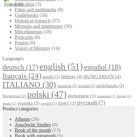
Education
(3)
Films and multimedia
(8)
Guidebooks
(18)
Historical research
(37)
Memoirs and testimonies
(59)
Miscellaneous
(18)
Postcards
(0)
Posters
(0)
Voices of Memory
(14)
Languages
english
(51)
deutsch
(17)
español
(18)
français
(24)
hebrew
(4)
HUNGARIAN
(4)
greek
(3)
ITALIANO
(30)
nederlands
(3)
japanese
(2)
korean
(2)
polski
(47)
portuguese
(3)
Norwegian
(2)
romanian
(1)
slovak
(1)
русский
(7)
svenska
(3)
český
(3)
suomi
(1)
swedish
(1)
Product categories
Albums
(26)
Auschwitz Studies
(0)
Book of the month
(13)
Book with autograph
(5)