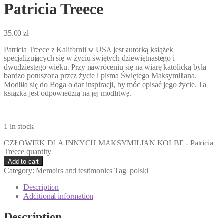
Patricia Treece
35,00
zł
Patricia Treece z Kalifornii w USA jest autorką książek
specjalizujących się w życiu świętych dziewiętnastego i
dwudziestego wieku. Przy nawróceniu się na wiarę katolicką była
bardzo poruszona przez życie i pisma Świętego Maksymiliana.
Modliła się do Boga o dar inspiracji, by móc opisać jego życie. Ta
książka jest odpowiedzią na jej modlitwę.
1 in stock
CZŁOWIEK DLA INNYCH MAKSYMILIAN KOLBE - Patricia
Treece quantity
Add to cart
Category:
Memoirs and testimonies
Tag:
polski
Description
Additional information
Description